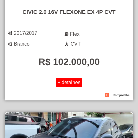
CIVIC 2.0 16V FLEXONE EX 4P CVT
📆 2017/2017
⛽ Flex
🎨 Branco
🗼 CVT
R$ 102.000,00
Compartilhe