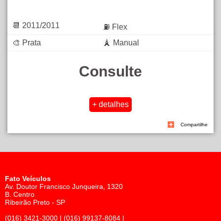
📆 2011/2011
⛽ Flex
🎨 Prata
🗼 Manual
Consulte
Compartilhe
Fato Veículos
Av. Doutor Francisco Junqueira, 1320
B. Centro
Ribeirão Preto - SP
(016) 3421-3000 | (016) 99137-8084 |